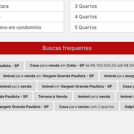
cara
3 Quartos
a
4 Quartos
reno em condomínio
5 Quartos
Buscas frequentes
Casa
para
venda
em
Cotia - SP
de R$ 100.000,00 até R$ 5
ulista - SP
Imóvel
para
venda
em
Vargem Grande Paulista - SP
Imóvel
para
loca
Imóvel
para
venda
Imóvel
em
Vargem Grande Paulista - SP
Casa
e Paulista - SP
Terreno à Venda
Imóvel
para
venda
Imóvel
d
argem Grande Paulista - SP
Casa
para
venda
com 2 quartos
Galp