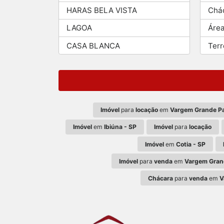
HARAS BELA VISTA
Chá
LAGOA
Áre
CASA BLANCA
Ter
Imóvel
para
locação
em
Vargem Grande Pa
Imóvel
em
Ibiúna - SP
Imóvel
para
locação
Imóvel
em
Cotia - SP
Imóvel
para
venda
em
Vargem Grand
Chácara
para
venda
em
V