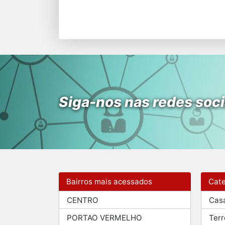
Siga-nos nas redes soci
Bairros mais acessados
Cate
CENTRO
Cas
PORTAO VERMELHO
Terr