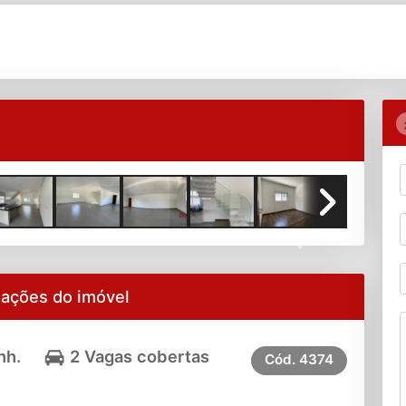
Next
mações do imóvel
nh.
2 Vagas cobertas
Cód.
4374