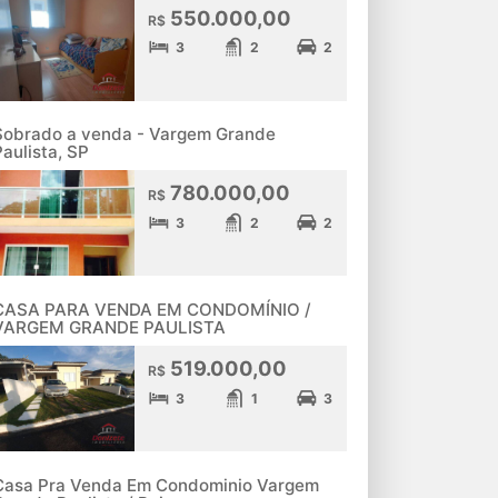
550.000,00
R$
3
2
2
Sobrado a venda - Vargem Grande
Paulista, SP
780.000,00
R$
3
2
2
CASA PARA VENDA EM CONDOMÍNIO /
VARGEM GRANDE PAULISTA
519.000,00
R$
3
1
3
Casa Pra Venda Em Condominio Vargem