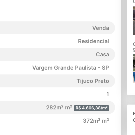
Venda
Residencial
Casa
Vargem Grande Paulista - SP
Tijuco Preto
1
282m² m²
R$ 4.606,38/m²
372m² m²