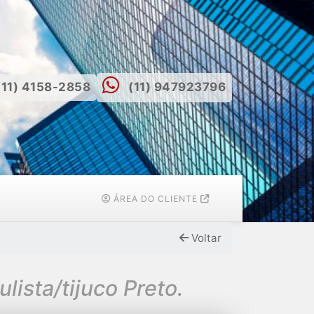
(11) 4158-2858
(11) 947923796
ÁREA DO CLIENTE
Voltar
sta/tijuco Preto.