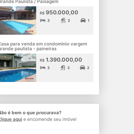
Grande Paulista / Paisagem
950.000,00
R$
3
3
1
Casa para venda em condomínio vargem
grande paulista - paineiras
1.390.000,00
R$
3
3
2
Não é bem o que procurava?
Clique aqui
e encomende seu imóvel