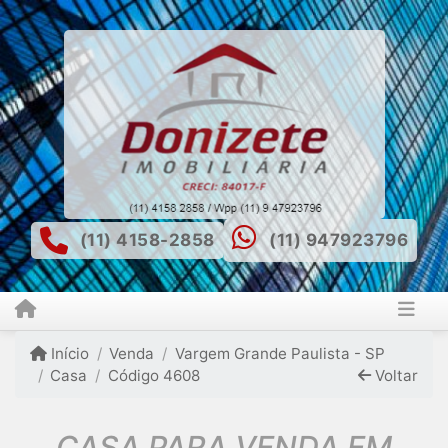
(11) 4158-2858
(11) 947923796
Início
Venda
Vargem Grande Paulista - SP
Casa
Código 4608
Voltar
CASA PARA VENDA EM