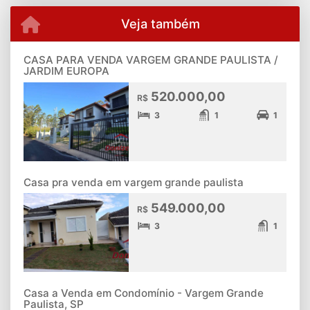
Veja também
CASA PARA VENDA VARGEM GRANDE PAULISTA /
JARDIM EUROPA
520.000,00
R$
3
1
1
Casa pra venda em vargem grande paulista
549.000,00
R$
3
1
Casa a Venda em Condomínio - Vargem Grande
Paulista, SP