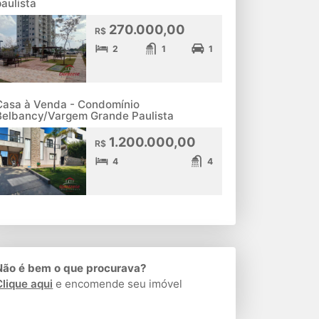
paulista
270.000,00
R$
2
1
1
Casa à Venda - Condomínio
Belbancy/Vargem Grande Paulista
1.200.000,00
R$
4
4
Não é bem o que procurava?
Clique aqui
e encomende seu imóvel