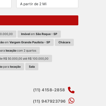
A partir de 2 Mi
00.000,00
Imóvel
em
São Roque - SP
ção
em
Vargem Grande Paulista - SP
Chácara
para
locação
com 2 quartos
e R$ 50.000,00 até R$ 100.000,00
ão
para
locação
Sala
(11) 4158-2858
(11) 947923796