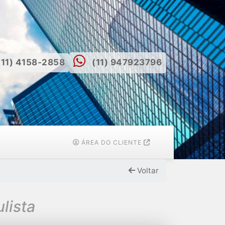
(11) 4158-2858
(11) 947923796
ÁREA DO CLIENTE
Voltar
lista