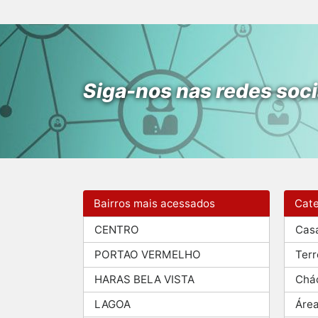
Siga-nos nas redes soci
Bairros mais acessados
Cate
CENTRO
Cas
PORTAO VERMELHO
Terr
HARAS BELA VISTA
Chá
LAGOA
Áre