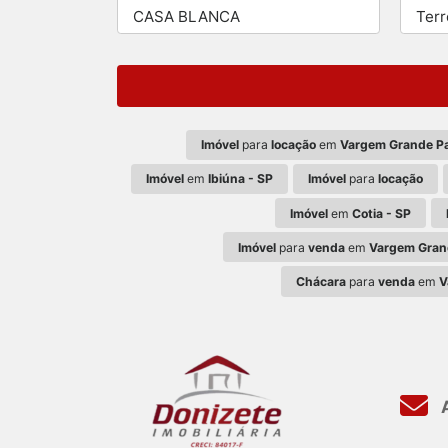
CASA BLANCA
Ter
Imóvel
para
locação
em
Vargem Grande Pa
Imóvel
em
Ibiúna - SP
Imóvel
para
locação
Imóvel
em
Cotia - SP
Imóvel
para
venda
em
Vargem Grand
Chácara
para
venda
em
V
A