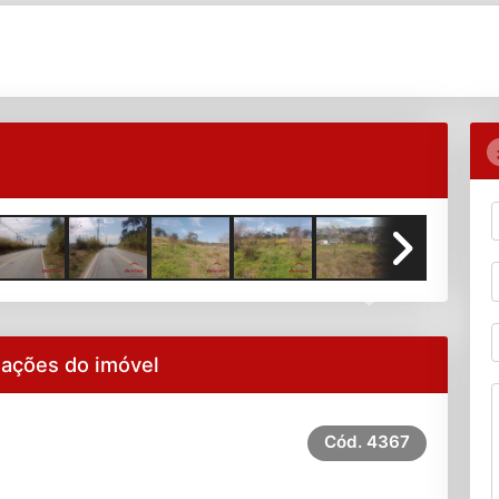
Next
mações do imóvel
Cód.
4367