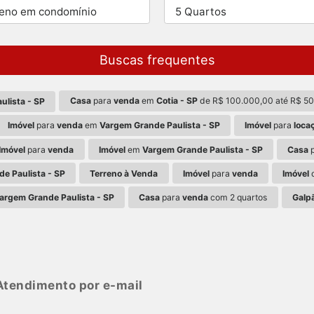
reno em condomínio
5 Quartos
Buscas frequentes
Casa
para
venda
em
Cotia - SP
de R$ 100.000,00 até R$ 5
ulista - SP
Imóvel
para
venda
em
Vargem Grande Paulista - SP
Imóvel
para
loca
Imóvel
para
venda
Imóvel
em
Vargem Grande Paulista - SP
Casa
e Paulista - SP
Terreno à Venda
Imóvel
para
venda
Imóvel
d
argem Grande Paulista - SP
Casa
para
venda
com 2 quartos
Galp
tendimento por e-mail